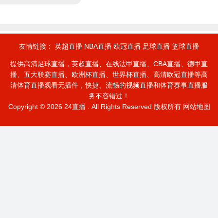
友情链接：
英超直播
NBA直播
欧冠直播
足球直播
篮球直播
提供高清足球直播，英超直播、在线法甲直播、CBA直播、德甲直
播、五大联赛直播、欧洲杯直播、世界杯直播、高清欧冠直播等高
清体育直播观看无插件，快捷、流畅的视频直播和体育赛事直播服
务不容错过！
Copyright © 2026 24直播 . All Rights Reserved 版权所有
网站地图