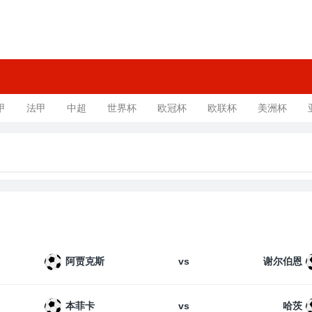
甲
法甲
中超
世界杯
欧冠杯
欧联杯
美洲杯
vs
阿贾克斯
谢尔伯恩
vs
本菲卡
哈茨