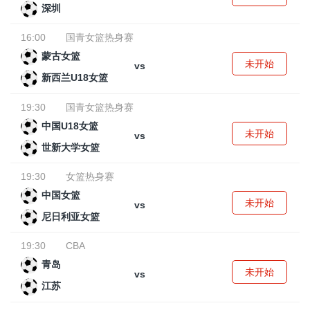
深圳
16:00
国青女篮热身赛
蒙古女篮
未开始
vs
新西兰U18女篮
19:30
国青女篮热身赛
中国U18女篮
未开始
vs
世新大学女篮
19:30
女篮热身赛
中国女篮
未开始
vs
尼日利亚女篮
19:30
CBA
青岛
未开始
vs
江苏