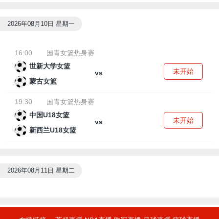
2026年08月10日 星期一
16:00
国青女篮热身赛
世新大学女篮
未开始
vs
蒙古女篮
19:30
国青女篮热身赛
中国U18女篮
未开始
vs
新西兰U18女篮
2026年08月11日 星期二