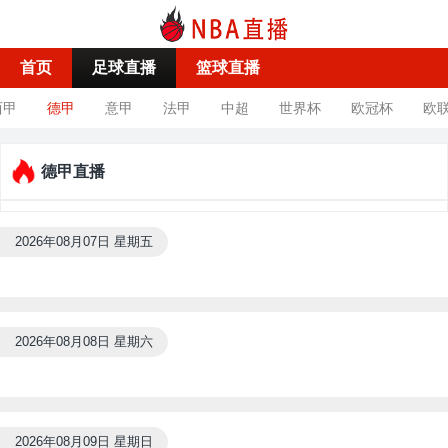
首页
足球直播
篮球直播
西甲
德甲
意甲
法甲
中超
世界杯
欧冠杯
欧
德甲直播
2026年08月07日 星期五
2026年08月08日 星期六
2026年08月09日 星期日