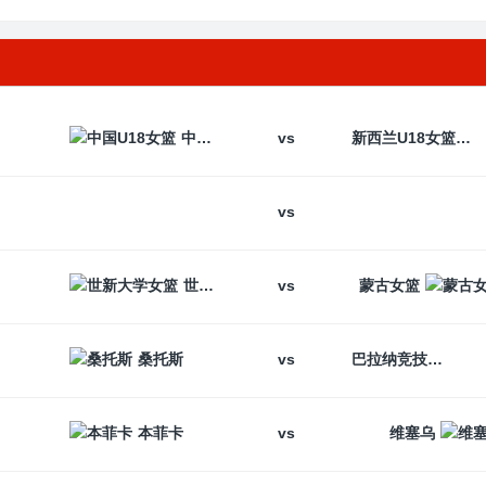
vs
中国U18女篮
新西兰U18女篮
vs
vs
世新大学女篮
蒙古女篮
vs
桑托斯
巴拉纳竞技
vs
本菲卡
维塞乌