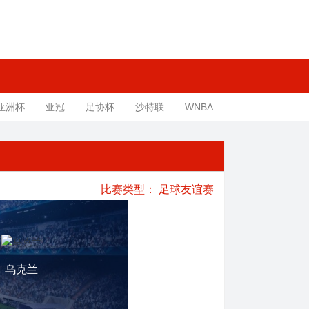
亚洲杯
亚冠
足协杯
沙特联
WNBA
比赛类型：
足球友谊赛
乌克兰