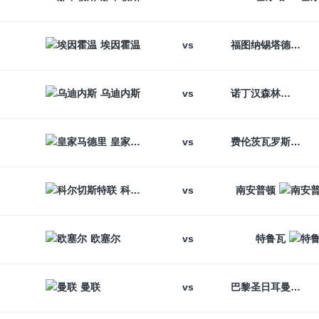
vs
埃因霍温
福图纳锡塔德
vs
乌迪内斯
诺丁汉森林
vs
皇家马德里
费伦茨瓦罗斯
vs
科尔切斯特联
南安普顿
vs
欧塞尔
特鲁瓦
vs
曼联
巴黎圣日耳曼