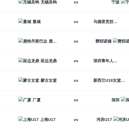
vs
无锡吴钩
宁波
vs
曼城
马德里竞技
vs
鹿特丹斯巴达
费耶诺德
vs
延边龙鼎
深圳青年人
vs
蒙古女篮
新西兰U18女篮
vs
广厦
深圳
vs
上海U17
河床U17