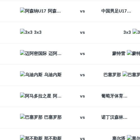
vs
阿森纳U17
中国男足U17
vs
3x3
3x3
vs
迈阿密国际
蒙特雷
vs
乌迪内斯
巴塞罗那
vs
阿马多拉之星
葡萄牙体育
vs
巴塞罗那
诺丁汉森林
vs
那不勒斯
塞尔塔