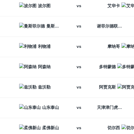
vs
波尔图
艾华卡
vs
曼斯菲尔德
谢菲尔德联
vs
利物浦
摩纳哥
vs
阿森纳
多特蒙德
vs
兹沃勒
阿贾克斯
vs
山东泰山
天津津门虎
vs
柔佛新山
切尔西