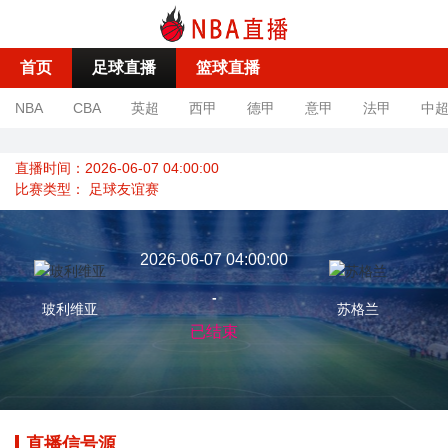
首页
足球直播
篮球直播
NBA
CBA
英超
西甲
德甲
意甲
法甲
中
直播时间：2026-06-07 04:00:00
比赛类型：
足球友谊赛
2026-06-07 04:00:00
-
玻利维亚
苏格兰
已结束
直播信号源