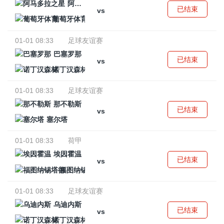
阿马多拉之星
已结束
vs
葡萄牙体育
01-01 08:33
足球友谊赛
巴塞罗那
已结束
vs
诺丁汉森林
01-01 08:33
足球友谊赛
那不勒斯
已结束
vs
塞尔塔
01-01 08:33
荷甲
埃因霍温
已结束
vs
福图纳锡塔德
01-01 08:33
足球友谊赛
乌迪内斯
已结束
vs
诺丁汉森林