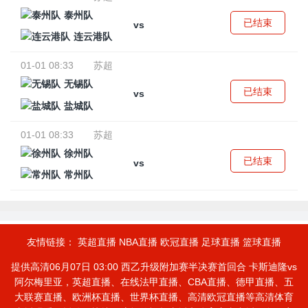
泰州队
已结束
vs
连云港队
01-01 08:33
苏超
无锡队
已结束
vs
盐城队
01-01 08:33
苏超
徐州队
已结束
vs
常州队
友情链接：
英超直播
NBA直播
欧冠直播
足球直播
篮球直播
提供高清06月07日 03:00 西乙升级附加赛半决赛首回合 卡斯迪隆vs
阿尔梅里亚，英超直播、在线法甲直播、CBA直播、德甲直播、五
大联赛直播、欧洲杯直播、世界杯直播、高清欧冠直播等高清体育