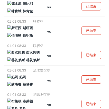
德比郡
已结束
vs
林肯城
01-01 08:33
联赛杯
斯旺西
已结束
vs
伯明翰
01-01 08:33
联赛杯
西汉姆联
已结束
vs
朴茨茅斯
01-01 08:33
足球友谊赛
热刺
已结束
vs
赫塔费
01-01 08:33
足球友谊赛
布莱顿
已结束
vs
罗马