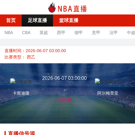
首页
足球直播
篮球直播
NBA
CBA
英超
西甲
德甲
意甲
法甲
中
直播时间：2026-06-07 03:00:00
比赛类型：
西乙
2026-06-07 03:00:00
-
卡斯迪隆
阿尔梅里亚
已结束
直播信号源