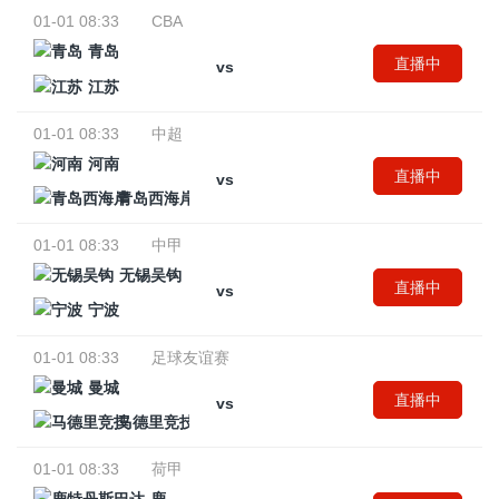
01-01 08:33
CBA
青岛
直播中
vs
江苏
01-01 08:33
中超
河南
直播中
vs
青岛西海岸
01-01 08:33
中甲
无锡吴钩
直播中
vs
宁波
01-01 08:33
足球友谊赛
曼城
直播中
vs
马德里竞技
01-01 08:33
荷甲