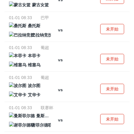
蒙古女篮
01-01 08:33
巴甲
桑托斯
未开始
vs
巴拉纳竞技
01-01 08:33
葡超
本菲卡
未开始
vs
维塞乌
01-01 08:33
葡超
波尔图
未开始
vs
艾华卡
01-01 08:33
联赛杯
曼斯菲尔德
未开始
vs
谢菲尔德联