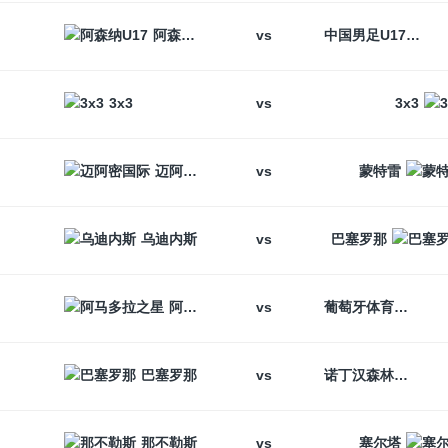
vs
阿森纳U17
中国男足U17
vs
3x3
3x3
vs
迈阿密国际
蒙特雷
vs
乌迪内斯
巴塞罗那
vs
阿马多拉之星
葡萄牙体育
vs
巴塞罗那
诺丁汉森林
vs
那不勒斯
塞尔塔