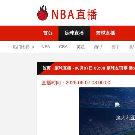
首页
足球直播
篮球直播
热门比赛
NBA
CBA
英超
西甲
德甲
意
首页
足球直播
06月07日 03:00 足球友谊赛 
>
>
直播时间：2026-06-07 03:00:00
澳大利