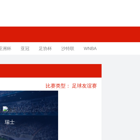
亚洲杯
亚冠
足协杯
沙特联
WNBA
比赛类型：
足球友谊赛
瑞士