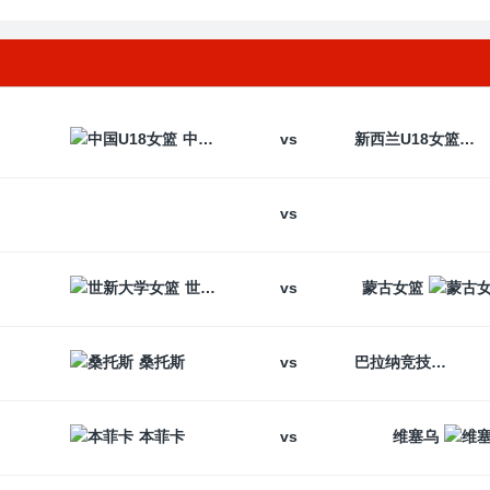
vs
中国U18女篮
新西兰U18女篮
vs
vs
世新大学女篮
蒙古女篮
vs
桑托斯
巴拉纳竞技
vs
本菲卡
维塞乌