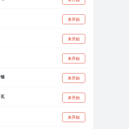
未开始
未开始
未开始
未开始
未开始
未开始