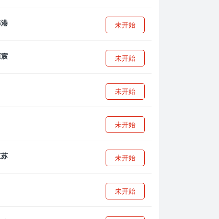
未开始
未开始
未开始
未开始
未开始
未开始