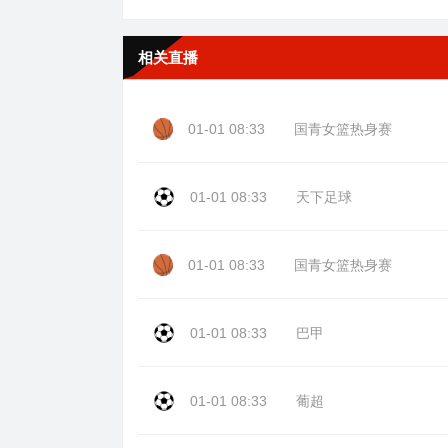
相关直播
01-01 08:33
国青女篮热身赛
01-01 08:33
天下足球
01-01 08:33
国青女篮热身赛
01-01 08:33
巴甲
01-01 08:33
葡超