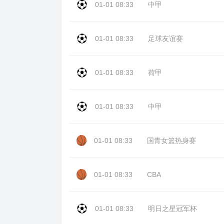
01-01 08:33
中甲
01-01 08:33
足球友谊赛
01-01 08:33
荷甲
01-01 08:33
中甲
01-01 08:33
国青女篮热身赛
01-01 08:33
CBA
01-01 08:33
明日之星冠军杯