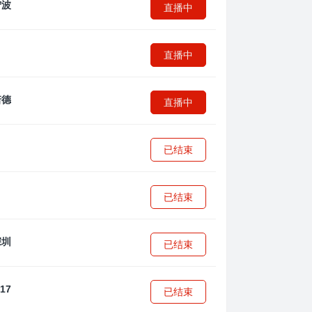
直播中
直播中
直播中
已结束
已结束
已结束
已结束