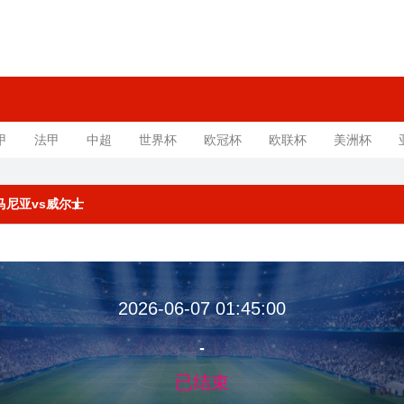
甲
法甲
中超
世界杯
欧冠杯
欧联杯
美洲杯
罗马尼亚vs威尔士
2026-06-07 01:45:00
-
亚
已结束