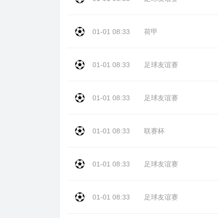
01-01 08:33
荷甲
01-01 08:33
足球友谊赛
01-01 08:33
足球友谊赛
01-01 08:33
联赛杯
01-01 08:33
足球友谊赛
01-01 08:33
足球友谊赛