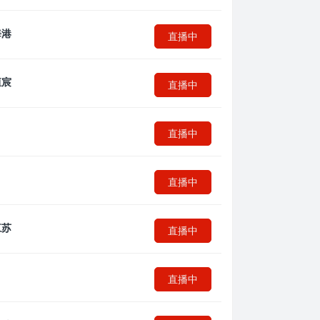
直播中
直播中
直播中
直播中
直播中
直播中