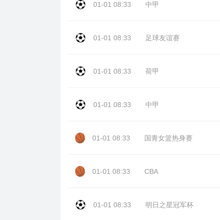
01-01 08:33
中甲
01-01 08:33
足球友谊赛
01-01 08:33
荷甲
01-01 08:33
中甲
01-01 08:33
国青女篮热身赛
01-01 08:33
CBA
01-01 08:33
明日之星冠军杯