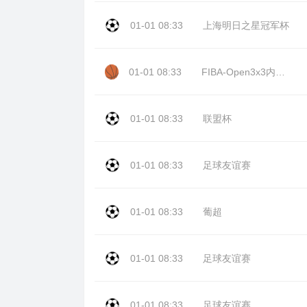
01-01 08:33
上海明日之星冠军杯
01-01 08:33
FIBA-Open3x3内蒙古站day2
01-01 08:33
联盟杯
01-01 08:33
足球友谊赛
01-01 08:33
葡超
01-01 08:33
足球友谊赛
01-01 08:33
足球友谊赛