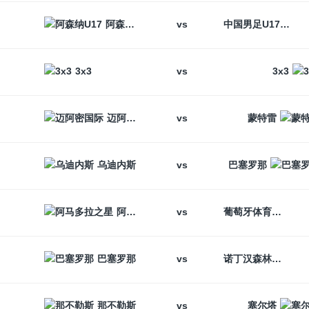
vs
阿森纳U17
中国男足U17
vs
3x3
3x3
vs
迈阿密国际
蒙特雷
vs
乌迪内斯
巴塞罗那
vs
阿马多拉之星
葡萄牙体育
vs
巴塞罗那
诺丁汉森林
vs
那不勒斯
塞尔塔