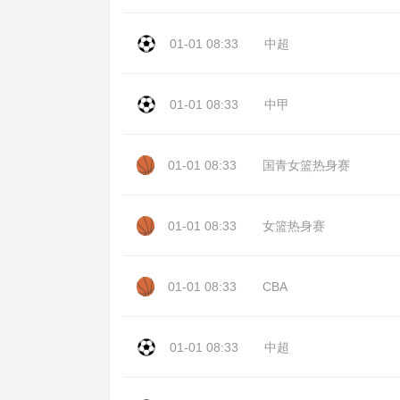
01-01 08:33
中超
01-01 08:33
中甲
01-01 08:33
国青女篮热身赛
01-01 08:33
女篮热身赛
01-01 08:33
CBA
01-01 08:33
中超