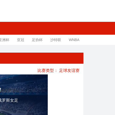
亚洲杯
亚冠
足协杯
沙特联
WNBA
比赛类型：
足球友谊赛
俄罗斯女足