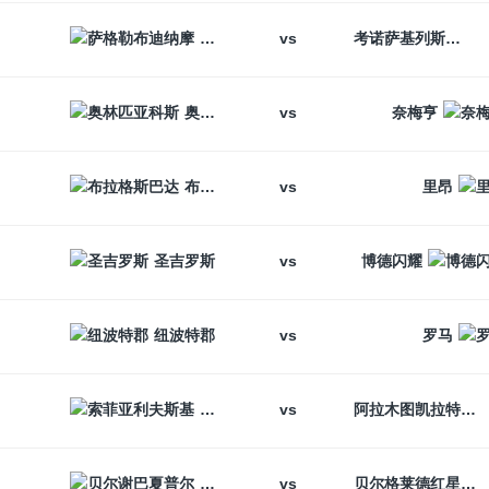
vs
萨格勒布迪纳摩
考诺萨基列斯
vs
奥林匹亚科斯
奈梅亨
vs
布拉格斯巴达
里昂
vs
圣吉罗斯
博德闪耀
vs
纽波特郡
罗马
vs
索菲亚利夫斯基
阿拉木图凯拉特
vs
贝尔谢巴夏普尔
贝尔格莱德红星