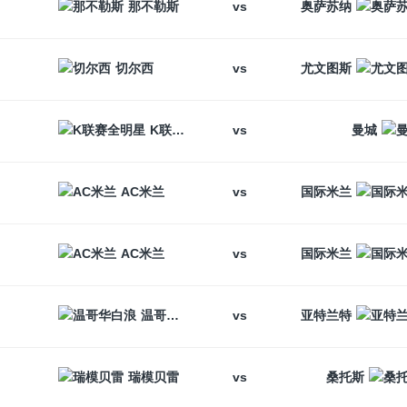
vs
那不勒斯
奥萨苏纳
vs
切尔西
尤文图斯
vs
K联赛全明星
曼城
vs
AC米兰
国际米兰
vs
AC米兰
国际米兰
vs
温哥华白浪
亚特兰特
vs
瑞模贝雷
桑托斯