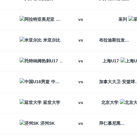
vs
阿拉特亚美尼亚
采列
vs
米亚尔比
布拉迪斯拉发
vs
托特纳姆热刺U17
上海U17
vs
中国U18男篮
加拿大大卫
vs
延世大学
北京大学
vs
济州SK
拜仁慕尼黑