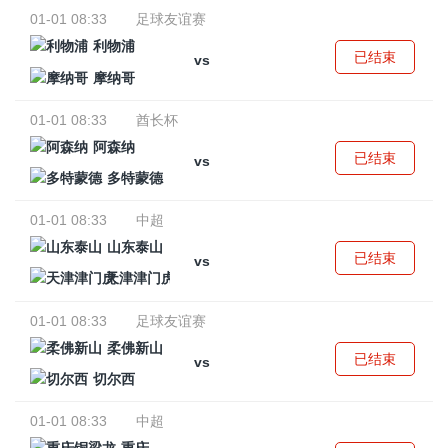
01-01 08:33
足球友谊赛
利物浦
已结束
vs
摩纳哥
01-01 08:33
酋长杯
阿森纳
已结束
vs
多特蒙德
01-01 08:33
中超
山东泰山
已结束
vs
天津津门虎
01-01 08:33
足球友谊赛
柔佛新山
已结束
vs
切尔西
01-01 08:33
中超