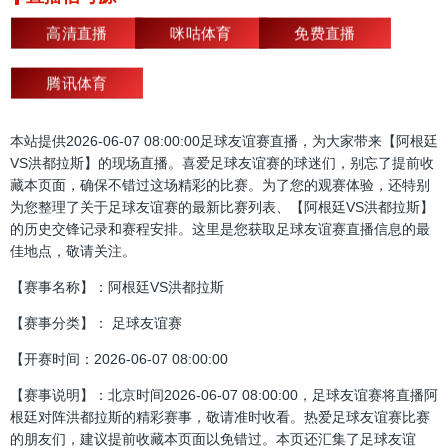
高清直播
咪咕体育
免费直播
腾讯体育
本站提供2026-06-07 08:00:00足球友谊赛直播，为大家带来【阿根廷
VS洪都拉斯】的现场直播。喜爱足球友谊赛的球迷们，别忘了提前收
藏本页面，确保不错过这场精彩的比赛。为了您的观赛体验，还特别
为您整理了关于足球友谊赛的最新比赛列表、【阿根廷VS洪都拉斯】
的历史交锋记录和赛程安排。这里是您获取足球友谊赛直播信息的最
佳地点，敬请关注。
【赛事名称】：阿根廷VS洪都拉斯
【赛事分类】： 足球友谊赛
【开赛时间：2026-06-07 08:00:00
【赛事说明】：北京时间2026-06-07 08:00:00，足球友谊赛将直播阿
根廷对阵洪都拉斯的精彩赛事，敬请准时收看。热爱足球友谊赛比赛
的朋友们，建议提前收藏本页面以免错过。本页还汇集了足球友谊