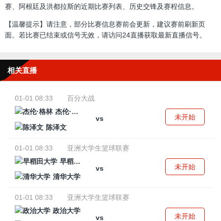
赛、阿根廷及洪都拉斯的近期比赛列表、历史交锋及赛程信息。
【温馨提示】请注意，部分比赛信息赛前会更新，建议赛前刷新页
面。若比赛已结束或信号无效，请访问24直播获取最新直播信号。
相关直播
01-01 08:33
百分大战
杰伦·格林
未开始
vs
陈泽文
01-01 08:33
亚洲大学生篮球联赛
早稻田大学
未开始
vs
清华大学
01-01 08:33
亚洲大学生篮球联赛
政治大学
未开始
vs