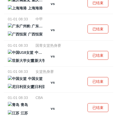
重庆铜梁龙
已结束
vs
上海海港
01-01 08:33
中甲
广东广州豹
已结束
vs
广西恒宸
01-01 08:33
国青女篮热身赛
中国U18女篮
已结束
vs
世新大学女篮
01-01 08:33
女篮热身赛
中国女篮
已结束
vs
尼日利亚女篮
01-01 08:33
CBA
青岛
已结束
vs
江苏