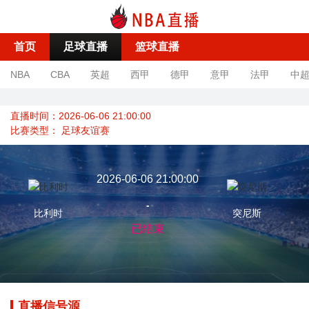
首页
足球直播
篮球直播
NBA
CBA
英超
西甲
德甲
意甲
法甲
中
直播时间：2026-06-06 21:00:00
比赛类型：
足球友谊赛
2026-06-06 21:00:00
-
比利时
突尼斯
已结束
直播信号源