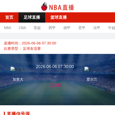
首页
足球直播
篮球直播
NBA
CBA
英超
西甲
德甲
意甲
法甲
中
直播时间：2026-06-06 07:30:00
比赛类型：
足球友谊赛
2026-06-06 07:30:00
-
加拿大
爱尔兰
已结束
直播信号源