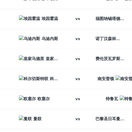
vs
埃因霍温
福图纳锡塔德
vs
乌迪内斯
诺丁汉森林
vs
皇家马德里
费伦茨瓦罗斯
vs
科尔切斯特联
南安普顿
vs
欧塞尔
特鲁瓦
vs
曼联
巴黎圣日耳曼