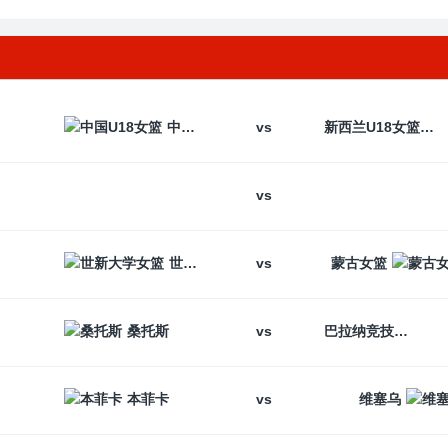
vs
中国U18女篮
新西兰U18女篮
vs
vs
世新大学女篮
蒙古女篮
vs
桑托斯
巴拉纳竞技
vs
本菲卡
维塞乌