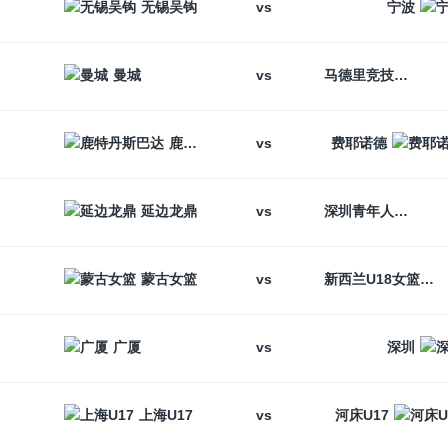
vs
无锡吴钩
宁波
vs
曼城
马德里竞技
vs
鹿特丹斯巴达
费耶诺德
vs
延边龙鼎
深圳青年人
vs
蒙古女篮
新西兰U18女篮
vs
广厦
深圳
vs
上海U17
河床U17