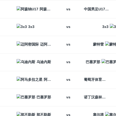
vs
阿森纳U17
中国男足U17
vs
3x3
3x3
vs
迈阿密国际
蒙特雷
vs
乌迪内斯
巴塞罗那
vs
阿马多拉之星
葡萄牙体育
vs
巴塞罗那
诺丁汉森林
vs
那不勒斯
塞尔塔