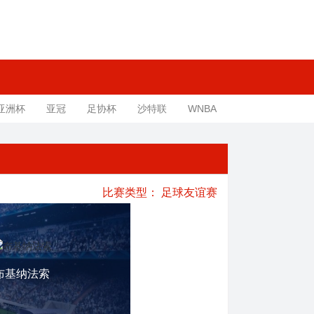
亚洲杯
亚冠
足协杯
沙特联
WNBA
比赛类型：
足球友谊赛
布基纳法索