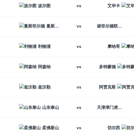
vs
波尔图
艾华卡
vs
曼斯菲尔德
谢菲尔德联
vs
利物浦
摩纳哥
vs
阿森纳
多特蒙德
vs
兹沃勒
阿贾克斯
vs
山东泰山
天津津门虎
vs
柔佛新山
切尔西