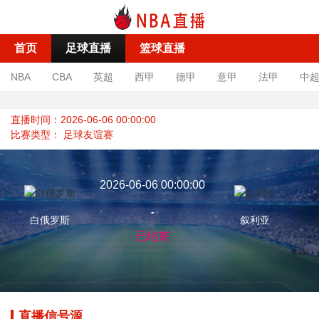
首页
足球直播
篮球直播
NBA
CBA
英超
西甲
德甲
意甲
法甲
中
直播时间：2026-06-06 00:00:00
比赛类型：
足球友谊赛
2026-06-06 00:00:00
-
白俄罗斯
叙利亚
已结束
直播信号源