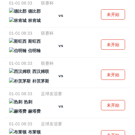
01-01 08:33
联赛杯
德比郡
未开始
vs
林肯城
01-01 08:33
联赛杯
斯旺西
未开始
vs
伯明翰
01-01 08:33
联赛杯
西汉姆联
未开始
vs
朴茨茅斯
01-01 08:33
足球友谊赛
热刺
未开始
vs
赫塔费
01-01 08:33
足球友谊赛
布莱顿