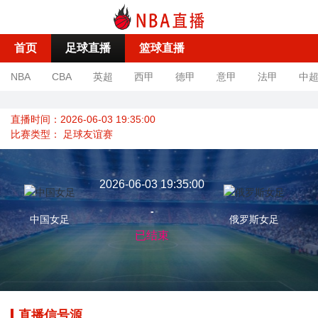
首页
足球直播
篮球直播
NBA
CBA
英超
西甲
德甲
意甲
法甲
中
直播时间：2026-06-03 19:35:00
比赛类型：
足球友谊赛
2026-06-03 19:35:00
-
中国女足
俄罗斯女足
已结束
直播信号源