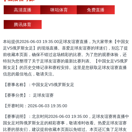
高清直播
咪咕体育
免费直播
腾讯体育
本站提供2026-06-03 19:35:00足球友谊赛直播，为大家带来【中国女
足VS俄罗斯女足】的现场直播。喜爱足球友谊赛的球迷们，别忘了提
前收藏本页面，确保不错过这场精彩的比赛。为了您的观赛体验，还
特别为您整理了关于足球友谊赛的最新比赛列表、【中国女足VS俄罗
斯女足】的历史交锋记录和赛程安排。这里是您获取足球友谊赛直播
信息的最佳地点，敬请关注。
【赛事名称】：中国女足VS俄罗斯女足
【赛事分类】： 足球友谊赛
【开赛时间：2026-06-03 19:35:00
【赛事说明】：北京时间2026-06-03 19:35:00，足球友谊赛将直播中
国女足对阵俄罗斯女足的精彩赛事，敬请准时收看。热爱足球友谊赛
比赛的朋友们，建议提前收藏本页面以免错过。本页还汇集了足球友