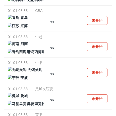
01-01 08:33
CBA
青岛
未开始
vs
江苏
01-01 08:33
中超
河南
未开始
vs
青岛西海岸
01-01 08:33
中甲
无锡吴钩
未开始
vs
宁波
01-01 08:33
足球友谊赛
曼城
未开始
vs
马德里竞技
01-01 08:33
荷甲