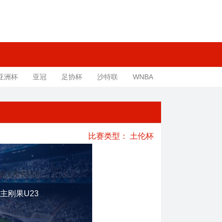
亚洲杯
亚冠
足协杯
沙特联
WNBA
比赛类型：
土伦杯
主刚果U23