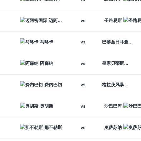
vs
迈阿密国际
圣路易斯
vs
马略卡
巴黎圣日耳曼
vs
阿森纳
皇家贝蒂斯
vs
费内巴切
格拉茨风暴
vs
奥胡斯
沙巴巴库
vs
那不勒斯
奥萨苏纳