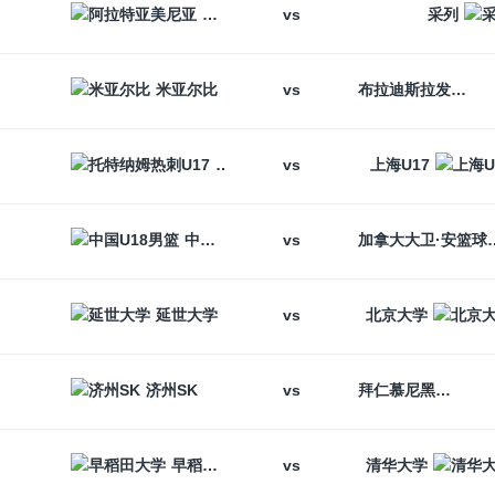
vs
阿拉特亚美尼亚
采列
vs
米亚尔比
布拉迪斯拉发
vs
托特纳姆热刺U17
上海U17
vs
中国U18男篮
加拿大大卫
vs
延世大学
北京大学
vs
济州SK
拜仁慕尼黑
vs
早稻田大学
清华大学