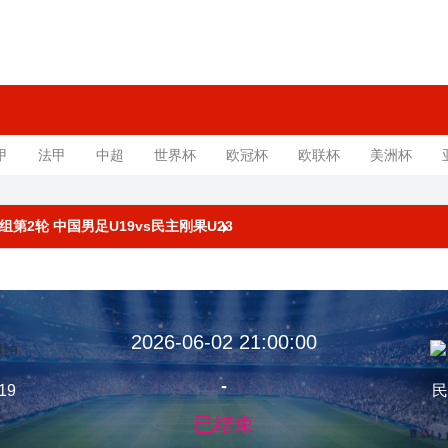
甲
法甲
中超
世界杯
欧冠杯
欧联杯
美洲杯
赛A组第2轮 中国男足U19vs民主刚果U23
2026-06-02 21:00:00
-
19
民
已结束