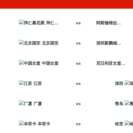
vs
拜仁慕尼黑
阿斯顿维拉
vs
北京国安
深圳新鹏城
vs
中国女篮
尼日利亚女篮
vs
江苏
深圳
vs
广厦
青岛
vs
本菲卡
哈茨