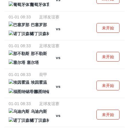
葡萄牙体育
01-01 08:33
足球友谊赛
巴塞罗那
未开始
vs
诺丁汉森林
01-01 08:33
足球友谊赛
那不勒斯
未开始
vs
塞尔塔
01-01 08:33
荷甲
埃因霍温
未开始
vs
福图纳锡塔德
01-01 08:33
足球友谊赛
乌迪内斯
未开始
vs
诺丁汉森林