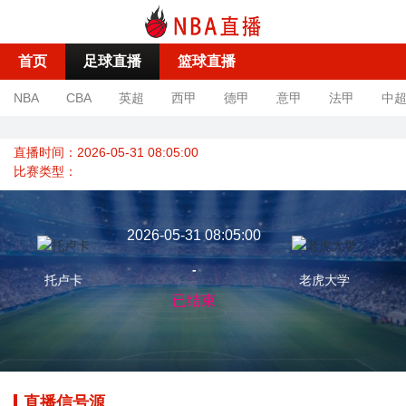
首页
足球直播
篮球直播
NBA
CBA
英超
西甲
德甲
意甲
法甲
中
直播时间：2026-05-31 08:05:00
比赛类型：
2026-05-31 08:05:00
-
托卢卡
老虎大学
已结束
直播信号源