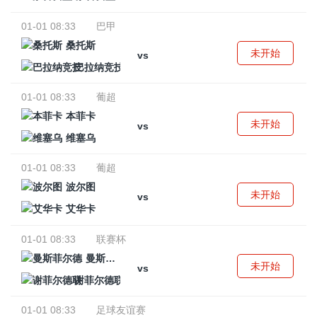
01-01 08:33
巴甲
桑托斯
未开始
vs
巴拉纳竞技
01-01 08:33
葡超
本菲卡
未开始
vs
维塞乌
01-01 08:33
葡超
波尔图
未开始
vs
艾华卡
01-01 08:33
联赛杯
曼斯菲尔德
未开始
vs
谢菲尔德联
01-01 08:33
足球友谊赛