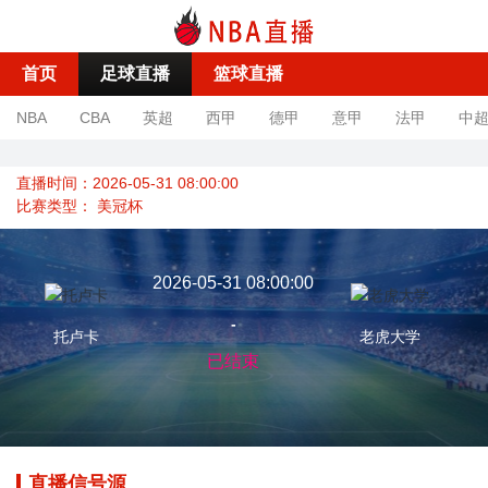
首页
足球直播
篮球直播
NBA
CBA
英超
西甲
德甲
意甲
法甲
中
直播时间：2026-05-31 08:00:00
比赛类型：
美冠杯
2026-05-31 08:00:00
-
托卢卡
老虎大学
已结束
直播信号源