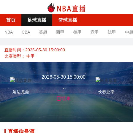
首页
足球直播
篮球直播
NBA
CBA
英超
西甲
德甲
意甲
法甲
中
直播时间：2026-05-30 15:00:00
比赛类型：
中甲
2026-05-30 15:00:00
-
延边龙鼎
长春亚泰
已结束
直播信号源