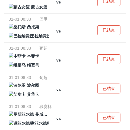
已结束
vs
蒙古女篮
01-01 08:33
巴甲
桑托斯
已结束
vs
巴拉纳竞技
01-01 08:33
葡超
本菲卡
已结束
vs
维塞乌
01-01 08:33
葡超
波尔图
已结束
vs
艾华卡
01-01 08:33
联赛杯
曼斯菲尔德
已结束
vs
谢菲尔德联