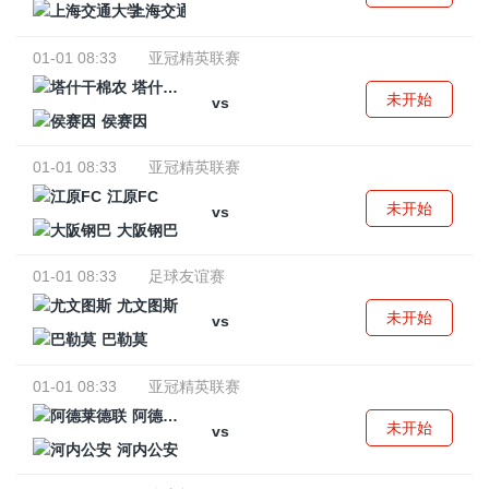
上海交通大学
01-01 08:33
亚冠精英联赛
塔什干棉农
未开始
vs
侯赛因
01-01 08:33
亚冠精英联赛
江原FC
未开始
vs
大阪钢巴
01-01 08:33
足球友谊赛
尤文图斯
未开始
vs
巴勒莫
01-01 08:33
亚冠精英联赛
阿德莱德联
未开始
vs
河内公安