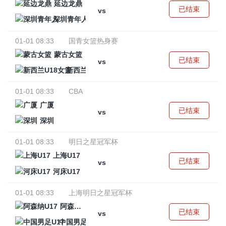
延边龙鼎
已结束
vs
深圳青年人
01-01 08:33
国青女篮热身赛
蒙古女篮
已结束
vs
新西兰U18女篮
01-01 08:33
CBA
广厦
已结束
vs
深圳
01-01 08:33
明日之星冠军杯
上海U17
已结束
vs
河床U17
01-01 08:33
上海明日之星冠军杯
阿森纳U17
已结束
vs
中国男足U17