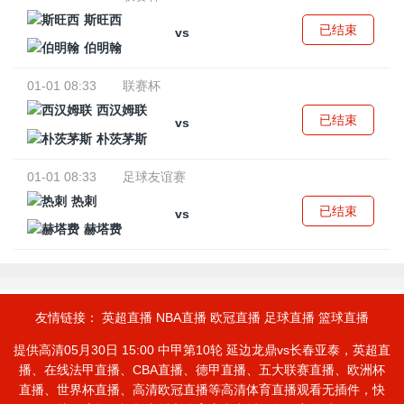
斯旺西
已结束
vs
伯明翰
01-01 08:33
联赛杯
西汉姆联
已结束
vs
朴茨茅斯
01-01 08:33
足球友谊赛
热刺
已结束
vs
赫塔费
友情链接：
英超直播
NBA直播
欧冠直播
足球直播
篮球直播
提供高清05月30日 15:00 中甲第10轮 延边龙鼎vs长春亚泰，英超直
播、在线法甲直播、CBA直播、德甲直播、五大联赛直播、欧洲杯
直播、世界杯直播、高清欧冠直播等高清体育直播观看无插件，快