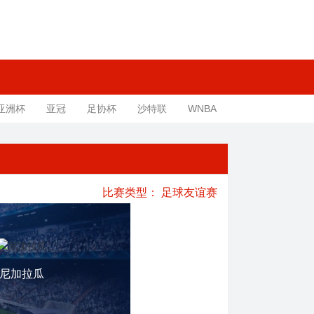
亚洲杯
亚冠
足协杯
沙特联
WNBA
比赛类型：
足球友谊赛
尼加拉瓜