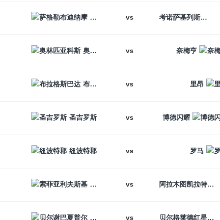
vs
萨格勒布迪纳摩
考诺萨基列斯
vs
奥林匹亚科斯
奈梅亨
vs
布拉格斯巴达
里昂
vs
圣吉罗斯
博德闪耀
vs
纽波特郡
罗马
vs
索菲亚利夫斯基
阿拉木图凯拉特
vs
贝尔谢巴夏普尔
贝尔格莱德红星