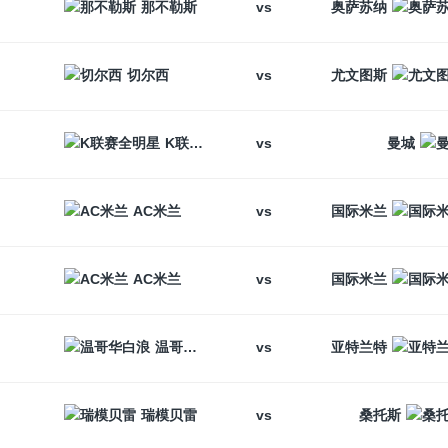
vs
那不勒斯
奥萨苏纳
vs
切尔西
尤文图斯
vs
K联赛全明星
曼城
vs
AC米兰
国际米兰
vs
AC米兰
国际米兰
vs
温哥华白浪
亚特兰特
vs
瑞模贝雷
桑托斯