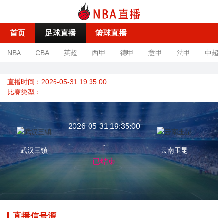
首页
足球直播
篮球直播
NBA
CBA
英超
西甲
德甲
意甲
法甲
中
直播时间：2026-05-31 19:35:00
比赛类型：
2026-05-31 19:35:00
-
武汉三镇
云南玉昆
已结束
直播信号源