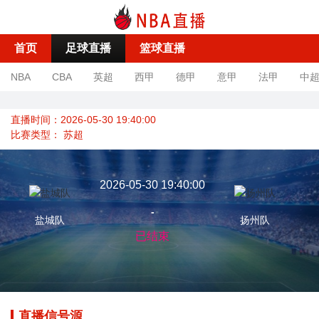
首页
足球直播
篮球直播
NBA
CBA
英超
西甲
德甲
意甲
法甲
中
直播时间：2026-05-30 19:40:00
比赛类型：
苏超
2026-05-30 19:40:00
-
盐城队
扬州队
已结束
直播信号源