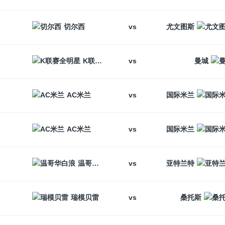
vs
切尔西
尤文图斯
vs
K联赛全明星
曼城
vs
AC米兰
国际米兰
vs
AC米兰
国际米兰
vs
温哥华白浪
亚特兰特
vs
瑞模贝雷
桑托斯