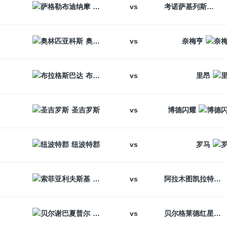
vs
萨格勒布迪纳摩
考诺萨基列斯
vs
奥林匹亚科斯
奈梅亨
vs
布拉格斯巴达
里昂
vs
圣吉罗斯
博德闪耀
vs
纽波特郡
罗马
vs
索菲亚利夫斯基
阿拉木图凯拉特
vs
贝尔谢巴夏普尔
贝尔格莱德红星