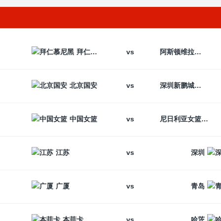
vs
拜仁慕尼黑
阿斯顿维拉
vs
北京国安
深圳新鹏城
vs
中国女篮
尼日利亚女篮
vs
江苏
深圳
vs
广厦
青岛
vs
本菲卡
哈茨