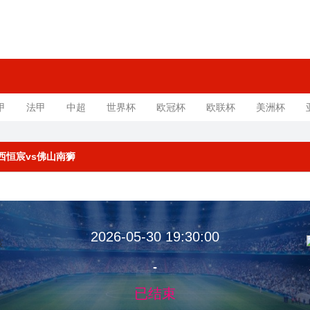
甲
法甲
中超
世界杯
欧冠杯
欧联杯
美洲杯
 广西恒宸vs佛山南狮
2026-05-30 19:30:00
-
宸
已结束