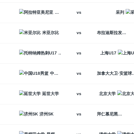
vs
阿拉特亚美尼亚
采列
vs
米亚尔比
布拉迪斯拉发
vs
托特纳姆热刺U17
上海U17
vs
中国U18男篮
加拿大大卫
vs
延世大学
北京大学
vs
济州SK
拜仁慕尼黑