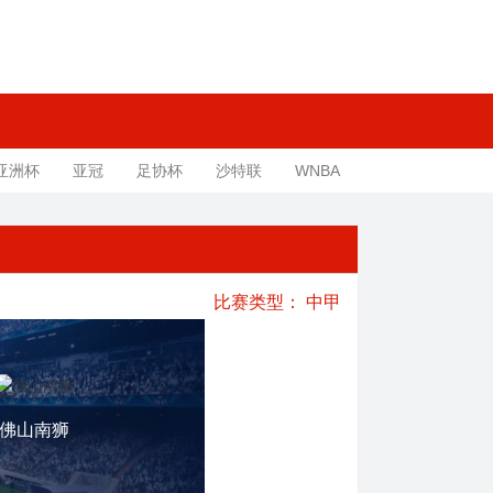
亚洲杯
亚冠
足协杯
沙特联
WNBA
比赛类型：
中甲
佛山南狮