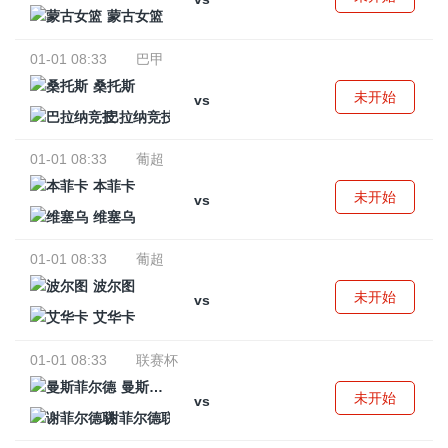
蒙古女篮
01-01 08:33
巴甲
桑托斯
未开始
vs
巴拉纳竞技
01-01 08:33
葡超
本菲卡
未开始
vs
维塞乌
01-01 08:33
葡超
波尔图
未开始
vs
艾华卡
01-01 08:33
联赛杯
曼斯菲尔德
未开始
vs
谢菲尔德联