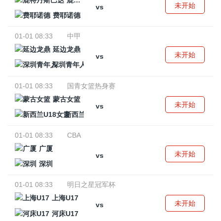
鹿特丹斯巴达
未开始
vs
费耶诺德
01-01 08:33
中甲
延边龙鼎
未开始
vs
深圳青年人
01-01 08:33
国青女篮热身赛
蒙古女篮
未开始
vs
新西兰U18女篮
01-01 08:33
CBA
广厦
未开始
vs
深圳
01-01 08:33
明日之星冠军杯
上海U17
未开始
vs
河床U17