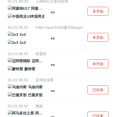
01-01 08:33
上海明日之星冠军杯
阿森纳U17
未开始
vs
中国男足U17
01-01 08:33
FIBA-Open3x3内蒙古站day2
3x3
未开始
vs
3x3
01-01 08:33
联盟杯
迈阿密国际
未开始
vs
蒙特雷
01-01 08:33
足球友谊赛
乌迪内斯
已结束
vs
巴塞罗那
01-01 08:33
葡超
阿马多拉之星
已结束
vs