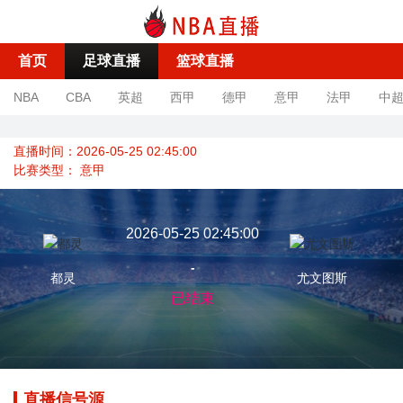
首页
足球直播
篮球直播
NBA
CBA
英超
西甲
德甲
意甲
法甲
中
直播时间：2026-05-25 02:45:00
比赛类型：
意甲
2026-05-25 02:45:00
-
都灵
尤文图斯
已结束
直播信号源