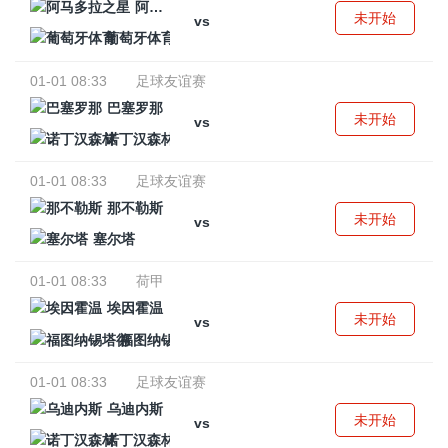
阿马多拉之星
未开始
vs
葡萄牙体育
01-01 08:33
足球友谊赛
巴塞罗那
未开始
vs
诺丁汉森林
01-01 08:33
足球友谊赛
那不勒斯
未开始
vs
塞尔塔
01-01 08:33
荷甲
埃因霍温
未开始
vs
福图纳锡塔德
01-01 08:33
足球友谊赛
乌迪内斯
未开始
vs
诺丁汉森林