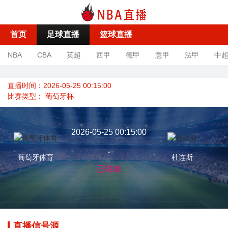
首页
足球直播
篮球直播
NBA
CBA
英超
西甲
德甲
意甲
法甲
中
直播时间：2026-05-25 00:15:00
比赛类型：
葡萄牙杯
2026-05-25 00:15:00
-
葡萄牙体育
杜连斯
已结束
直播信号源