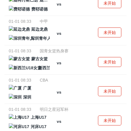
鹿特丹斯巴达
未开始
vs
费耶诺德
01-01 08:33
中甲
延边龙鼎
未开始
vs
深圳青年人
01-01 08:33
国青女篮热身赛
蒙古女篮
未开始
vs
新西兰U18女篮
01-01 08:33
CBA
广厦
未开始
vs
深圳
01-01 08:33
明日之星冠军杯
上海U17
未开始
vs
河床U17