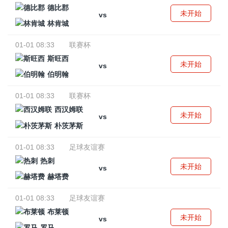
德比郡
未开始
vs
林肯城
01-01 08:33
联赛杯
斯旺西
未开始
vs
伯明翰
01-01 08:33
联赛杯
西汉姆联
未开始
vs
朴茨茅斯
01-01 08:33
足球友谊赛
热刺
未开始
vs
赫塔费
01-01 08:33
足球友谊赛
布莱顿
未开始
vs
罗马