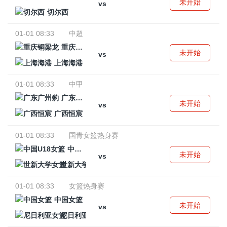
未开始
vs
切尔西
01-01 08:33
中超
重庆铜梁龙
未开始
vs
上海海港
01-01 08:33
中甲
广东广州豹
未开始
vs
广西恒宸
01-01 08:33
国青女篮热身赛
中国U18女篮
未开始
vs
世新大学女篮
01-01 08:33
女篮热身赛
中国女篮
未开始
vs
尼日利亚女篮