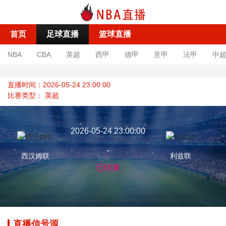
首页
足球直播
篮球直播
NBA
CBA
英超
西甲
德甲
意甲
法甲
中
直播时间：2026-05-24 23:00:00
比赛类型：
英超
2026-05-24 23:00:00
-
西汉姆联
利兹联
已结束
直播信号源