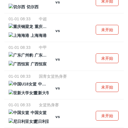
未开始
vs
切尔西
01-01 08:33
中超
重庆铜梁龙
未开始
vs
上海海港
01-01 08:33
中甲
广东广州豹
未开始
vs
广西恒宸
01-01 08:33
国青女篮热身赛
中国U18女篮
未开始
vs
世新大学女篮
01-01 08:33
女篮热身赛
中国女篮
未开始
vs
尼日利亚女篮