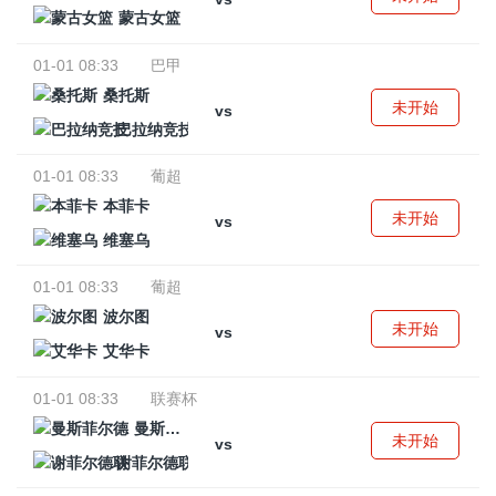
蒙古女篮
01-01 08:33
巴甲
桑托斯
未开始
vs
巴拉纳竞技
01-01 08:33
葡超
本菲卡
未开始
vs
维塞乌
01-01 08:33
葡超
波尔图
未开始
vs
艾华卡
01-01 08:33
联赛杯
曼斯菲尔德
未开始
vs
谢菲尔德联