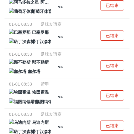
阿马多拉之星
已结束
vs
葡萄牙体育
01-01 08:33
足球友谊赛
巴塞罗那
已结束
vs
诺丁汉森林
01-01 08:33
足球友谊赛
那不勒斯
已结束
vs
塞尔塔
01-01 08:33
荷甲
埃因霍温
已结束
vs
福图纳锡塔德
01-01 08:33
足球友谊赛
乌迪内斯
已结束
vs
诺丁汉森林