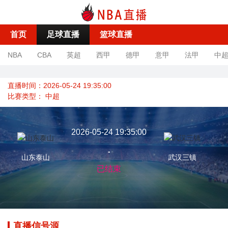
首页
足球直播
篮球直播
NBA
CBA
英超
西甲
德甲
意甲
法甲
中
直播时间：2026-05-24 19:35:00
比赛类型：
中超
2026-05-24 19:35:00
-
山东泰山
武汉三镇
已结束
直播信号源