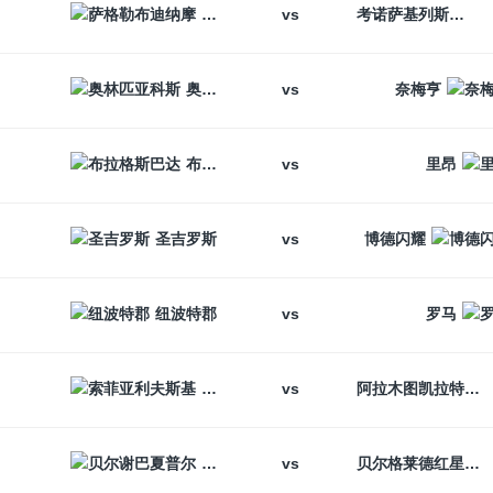
vs
萨格勒布迪纳摩
考诺萨基列斯
vs
奥林匹亚科斯
奈梅亨
vs
布拉格斯巴达
里昂
vs
圣吉罗斯
博德闪耀
vs
纽波特郡
罗马
vs
索菲亚利夫斯基
阿拉木图凯拉特
vs
贝尔谢巴夏普尔
贝尔格莱德红星