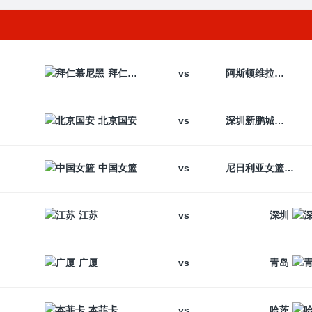
vs
拜仁慕尼黑
阿斯顿维拉
vs
北京国安
深圳新鹏城
vs
中国女篮
尼日利亚女篮
vs
江苏
深圳
vs
广厦
青岛
vs
本菲卡
哈茨