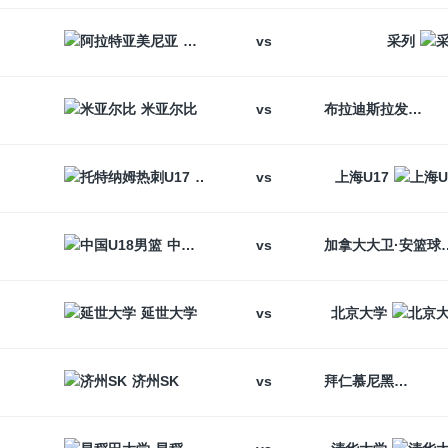
vs
阿拉特亚美尼亚
采列
vs
米亚尔比
布拉迪斯拉发
vs
托特纳姆热刺U17
上海U17
vs
中国U18男篮
加拿大大卫
vs
延世大学
北京大学
vs
济州SK
拜仁慕尼黑