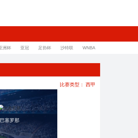
亚洲杯
亚冠
足协杯
沙特联
WNBA
比赛类型：
西甲
巴塞罗那