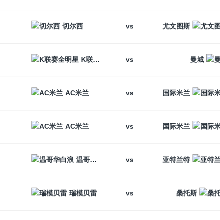
vs
切尔西
尤文图斯
vs
K联赛全明星
曼城
vs
AC米兰
国际米兰
vs
AC米兰
国际米兰
vs
温哥华白浪
亚特兰特
vs
瑞模贝雷
桑托斯