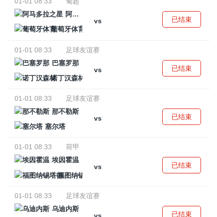
01-01 08:33
葡超
阿马多拉之星
已结束
vs
葡萄牙体育
01-01 08:33
足球友谊赛
巴塞罗那
已结束
vs
诺丁汉森林
01-01 08:33
足球友谊赛
那不勒斯
已结束
vs
塞尔塔
01-01 08:33
荷甲
埃因霍温
已结束
vs
福图纳锡塔德
01-01 08:33
足球友谊赛
乌迪内斯
已结束
vs