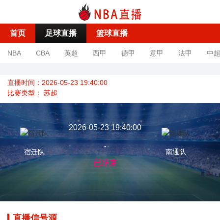
首页
足球直播
篮球直播
NBA
CBA
英超
西甲
德甲
意甲
法甲
中
直播时间：2026-05-23 19:40:00
比赛类型：
苏超
2026-05-23 19:40:00
-
宿迁队
南通队
已结束
直播信号源