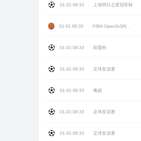
01-01 08:33
上海明日之星冠军杯
01-01 08:33
FIBA-Open3x3内蒙古站day2
01-01 08:33
联盟杯
01-01 08:33
足球友谊赛
01-01 08:33
葡超
01-01 08:33
足球友谊赛
01-01 08:33
足球友谊赛