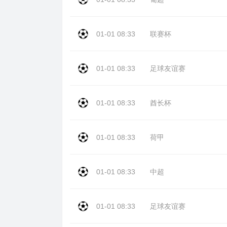
01-01 08:33
联赛杯
01-01 08:33
足球友谊赛
01-01 08:33
酋长杯
01-01 08:33
荷甲
01-01 08:33
中超
01-01 08:33
足球友谊赛