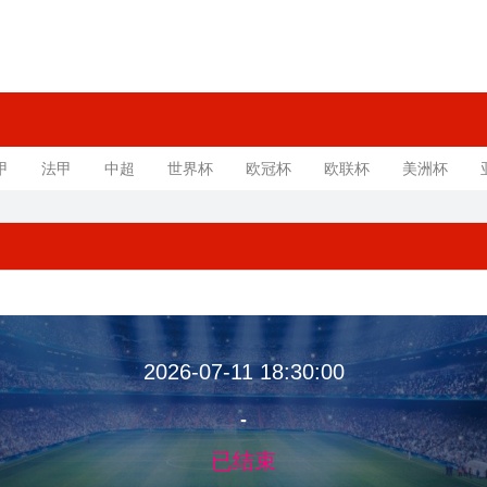
甲
法甲
中超
世界杯
欧冠杯
欧联杯
美洲杯
2026-07-11 18:30:00
-
已结束