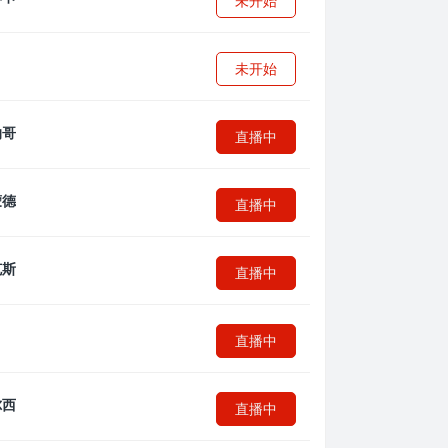
未开始
未开始
直播中
直播中
直播中
直播中
直播中