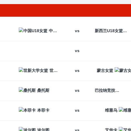
vs
中国U18女篮
新西兰U18女篮
vs
vs
世新大学女篮
蒙古女篮
vs
桑托斯
巴拉纳竞技
vs
本菲卡
维塞乌
vs
波尔图
艾华卡