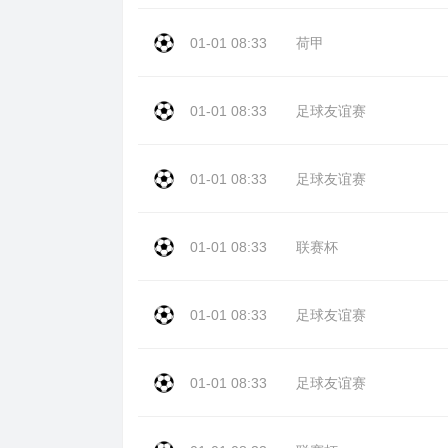
01-01 08:33
荷甲
01-01 08:33
足球友谊赛
01-01 08:33
足球友谊赛
01-01 08:33
联赛杯
01-01 08:33
足球友谊赛
01-01 08:33
足球友谊赛