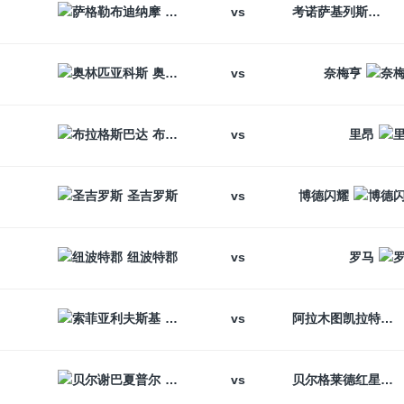
vs
萨格勒布迪纳摩
考诺萨基列斯
vs
奥林匹亚科斯
奈梅亨
vs
布拉格斯巴达
里昂
vs
圣吉罗斯
博德闪耀
vs
纽波特郡
罗马
vs
索菲亚利夫斯基
阿拉木图凯拉特
vs
贝尔谢巴夏普尔
贝尔格莱德红星