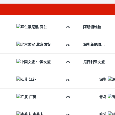
vs
拜仁慕尼黑
阿斯顿维拉
vs
北京国安
深圳新鹏城
vs
中国女篮
尼日利亚女篮
vs
江苏
深圳
vs
广厦
青岛
vs
本菲卡
哈茨