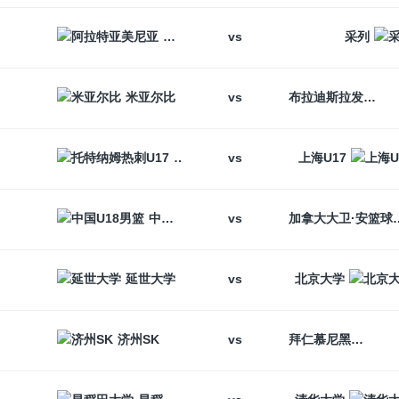
vs
阿拉特亚美尼亚
采列
vs
米亚尔比
布拉迪斯拉发
vs
托特纳姆热刺U17
上海U17
vs
中国U18男篮
加拿大大卫
vs
延世大学
北京大学
vs
济州SK
拜仁慕尼黑