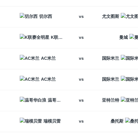
vs
切尔西
尤文图斯
vs
K联赛全明星
曼城
vs
AC米兰
国际米兰
vs
AC米兰
国际米兰
vs
温哥华白浪
亚特兰特
vs
瑞模贝雷
桑托斯