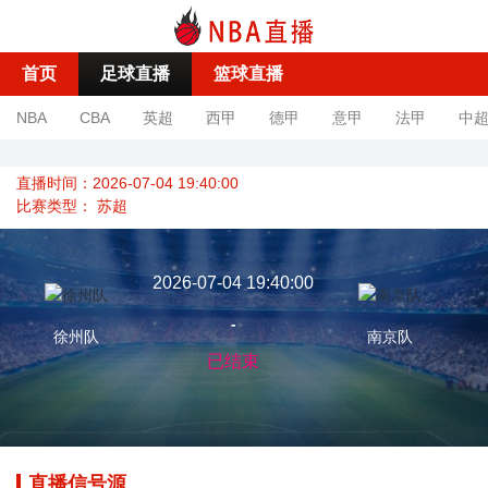
首页
足球直播
篮球直播
NBA
CBA
英超
西甲
德甲
意甲
法甲
中
直播时间：2026-07-04 19:40:00
比赛类型：
苏超
2026-07-04 19:40:00
-
徐州队
南京队
已结束
直播信号源