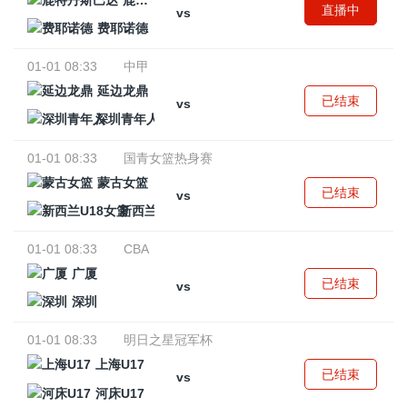
鹿特丹斯巴达
直播中
vs
费耶诺德
01-01 08:33
中甲
延边龙鼎
已结束
vs
深圳青年人
01-01 08:33
国青女篮热身赛
蒙古女篮
已结束
vs
新西兰U18女篮
01-01 08:33
CBA
广厦
已结束
vs
深圳
01-01 08:33
明日之星冠军杯
上海U17
已结束
vs
河床U17