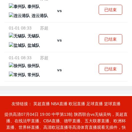
泰州队
已结束
vs
连云港队
01-01 08:33
苏超
无锡队
已结束
vs
盐城队
01-01 08:33
苏超
徐州队
已结束
vs
常州队
友情链接：
英超直播
NBA直播
欧冠直播
足球直播
篮球直播
提供高清07月04日 19:00 中甲第13轮 陕西联合vs无锡吴钩，英超直
播、在线法甲直播、CBA直播、德甲直播、五大联赛直播、欧洲杯
直播、世界杯直播、高清欧冠直播等高清体育直播观看无插件，快