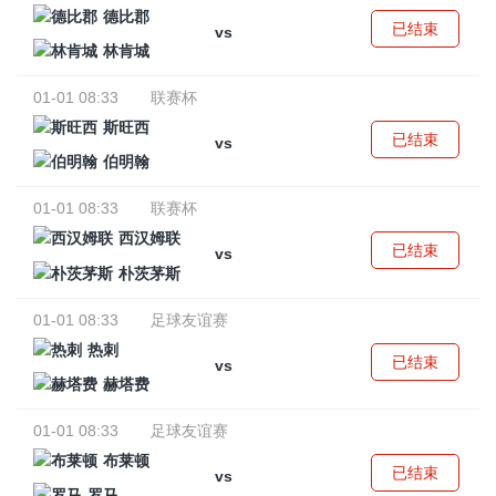
德比郡
已结束
vs
林肯城
01-01 08:33
联赛杯
斯旺西
已结束
vs
伯明翰
01-01 08:33
联赛杯
西汉姆联
已结束
vs
朴茨茅斯
01-01 08:33
足球友谊赛
热刺
已结束
vs
赫塔费
01-01 08:33
足球友谊赛
布莱顿
已结束
vs
罗马