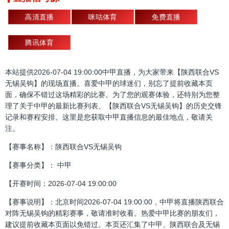
高清直播
咪咕体育
免费直播
腾讯体育
本站提供2026-07-04 19:00:00中甲直播，为大家带来【陕西联合VS
无锡吴钩】的现场直播。喜爱中甲的球迷们，别忘了提前收藏本页
面，确保不错过这场精彩的比赛。为了您的观赛体验，还特别为您整
理了关于中甲的最新比赛列表、【陕西联合VS无锡吴钩】的历史交锋
记录和赛程安排。这里是您获取中甲直播信息的最佳地点，敬请关
注。
【赛事名称】：陕西联合VS无锡吴钩
【赛事分类】： 中甲
【开赛时间：2026-07-04 19:00:00
【赛事说明】：北京时间2026-07-04 19:00:00，中甲将直播陕西联合
对阵无锡吴钩的精彩赛事，敬请准时收看。热爱中甲比赛的朋友们，
建议提前收藏本页面以免错过。本页还汇集了中甲、陕西联合及无锡