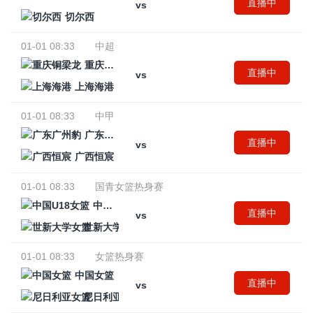
直播中
vs
切尔西
01-01 08:33
中超
重庆铜梁龙
直播中
vs
上海海港
01-01 08:33
中甲
广东广州豹
直播中
vs
广西恒宸
01-01 08:33
国青女篮热身赛
中国U18女篮
直播中
vs
世新大学女篮
01-01 08:33
女篮热身赛
中国女篮
直播中
vs
尼日利亚女篮