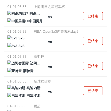
01-01 08:33
上海明日之星冠军杯
阿森纳U17
已结束
vs
中国男足U17
01-01 08:33
FIBA-Open3x3内蒙古站day2
3x3
已结束
vs
3x3
01-01 08:33
联盟杯
迈阿密国际
已结束
vs
蒙特雷
01-01 08:33
足球友谊赛
乌迪内斯
已结束
vs
巴塞罗那
01-01 08:33
葡超