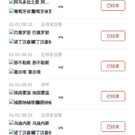
阿马多拉之星
已结束
vs
葡萄牙体育
01-01 08:33
足球友谊赛
巴塞罗那
已结束
vs
诺丁汉森林
01-01 08:33
足球友谊赛
那不勒斯
已结束
vs
塞尔塔
01-01 08:33
荷甲
埃因霍温
已结束
vs
福图纳锡塔德
01-01 08:33
足球友谊赛
乌迪内斯
已结束
vs
诺丁汉森林