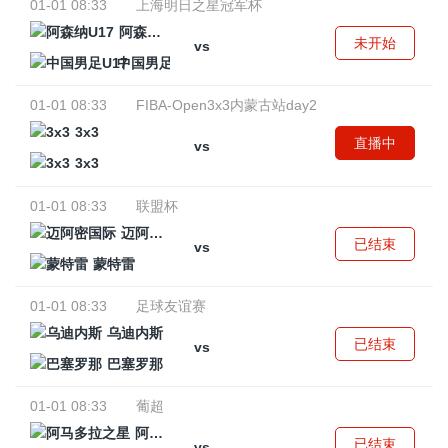
01-01 08:33
上海明日之星冠军杯
阿森纳U17
未开始
vs
中国男足U17
01-01 08:33
FIBA-Open3x3内蒙古站day2
3x3
直播中
vs
3x3
01-01 08:33
联盟杯
迈阿密国际
已结束
vs
蒙特雷
01-01 08:33
足球友谊赛
乌迪内斯
已结束
vs
巴塞罗那
01-01 08:33
葡超
阿马多拉之星
已结束
vs