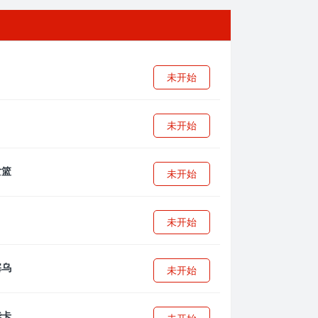
未开始
未开始
未开始
未开始
未开始