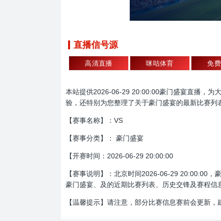
直播信号源
高清直播
咪咕体育
免费
本站提供2026-06-29 20:00:00豪门
验，还特别为您整理了关于豪门盛宴的最新比赛列
【赛事名称】：VS
【赛事分类】： 豪门盛宴
【开赛时间：2026-06-29 20:00:00
【赛事说明】：北京时间2026-06-29 20:
豪门盛宴、及的近期比赛列表、历史交锋及赛程信
【温馨提示】请注意，部分比赛信息赛前会更新，