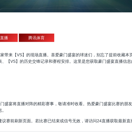
直播
腾讯体育
盛宴直播，为大家带来【VS】的现场直播。喜爱豪门盛宴的球迷们，别忘了提前
表、【VS】的历史交锋记录和赛程安排。这里是您获取豪门盛宴直播信息
00:00，豪门盛宴将直播对阵的精彩赛事，敬请准时收看。热爱豪门盛宴比赛
息。
建议赛前刷新页面。若比赛已结束或信号无效，请访问24直播获取最新直