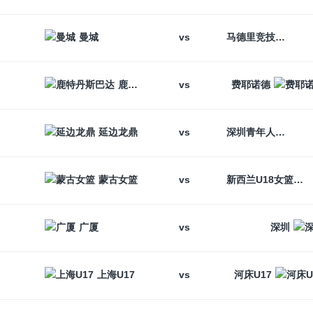
vs
曼城
马德里竞技
vs
鹿特丹斯巴达
费耶诺德
vs
延边龙鼎
深圳青年人
vs
蒙古女篮
新西兰U18女篮
vs
广厦
深圳
vs
上海U17
河床U17