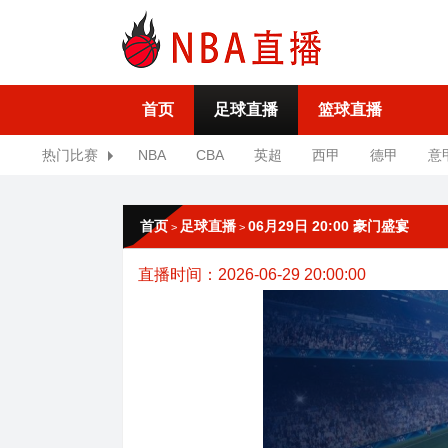
首页
足球直播
篮球直播
热门比赛
NBA
CBA
英超
西甲
德甲
意
首页
足球直播
06月29日 20:00 豪门盛宴
>
>
直播时间：2026-06-29 20:00:00