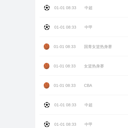
01-01 08:33
中超
01-01 08:33
中甲
01-01 08:33
国青女篮热身赛
01-01 08:33
女篮热身赛
01-01 08:33
CBA
01-01 08:33
中超
01-01 08:33
中甲