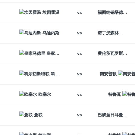
vs
埃因霍温
福图纳锡塔德
vs
乌迪内斯
诺丁汉森林
vs
皇家马德里
费伦茨瓦罗斯
vs
科尔切斯特联
南安普顿
vs
欧塞尔
特鲁瓦
vs
曼联
巴黎圣日耳曼