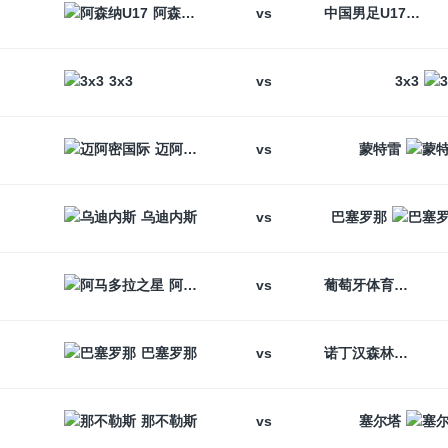
vs
阿森纳U17
中国男足U17
vs
3x3
3x3
vs
迈阿密国际
蒙特雷
vs
乌迪内斯
巴塞罗那
vs
阿马多拉之星
葡萄牙体育
vs
巴塞罗那
诺丁汉森林
vs
那不勒斯
塞尔塔