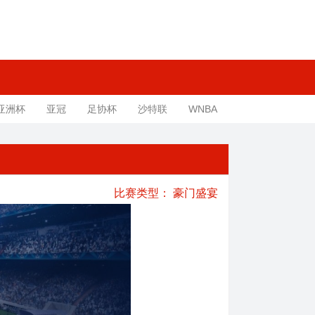
亚洲杯
亚冠
足协杯
沙特联
WNBA
比赛类型：
豪门盛宴