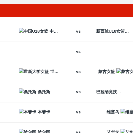
vs
中国U18女篮
新西兰U18女篮
vs
vs
世新大学女篮
蒙古女篮
vs
桑托斯
巴拉纳竞技
vs
本菲卡
维塞乌
vs
波尔图
艾华卡