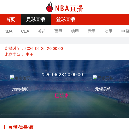
首页
足球直播
篮球直播
NBA
CBA
英超
西甲
德甲
意甲
法甲
中
直播时间：2026-06-28 20:00:00
比赛类型：
中甲
2026-06-28 20:00:00
-
定南赣联
无锡吴钩
已结束
直播信号源