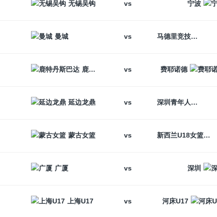
vs
无锡吴钩
宁波
vs
曼城
马德里竞技
vs
鹿特丹斯巴达
费耶诺德
vs
延边龙鼎
深圳青年人
vs
蒙古女篮
新西兰U18女篮
vs
广厦
深圳
vs
上海U17
河床U17