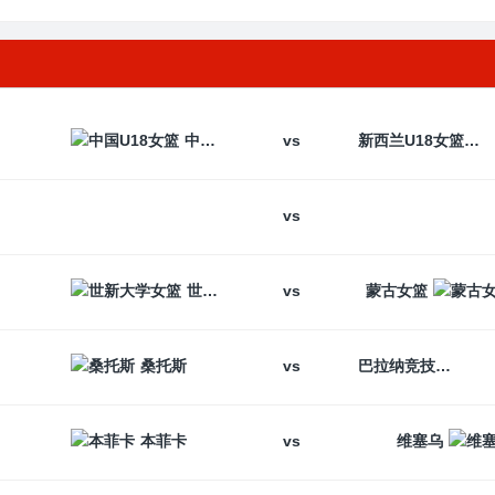
vs
中国U18女篮
新西兰U18女篮
vs
vs
世新大学女篮
蒙古女篮
vs
桑托斯
巴拉纳竞技
vs
本菲卡
维塞乌