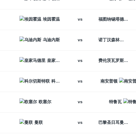
vs
埃因霍温
福图纳锡塔德
vs
乌迪内斯
诺丁汉森林
vs
皇家马德里
费伦茨瓦罗斯
vs
科尔切斯特联
南安普顿
vs
欧塞尔
特鲁瓦
vs
曼联
巴黎圣日耳曼