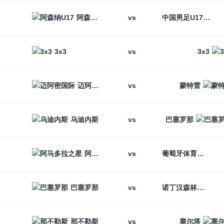
vs
阿森纳U17
中国男足U17
vs
3x3
3x3
vs
迈阿密国际
蒙特雷
vs
乌迪内斯
巴塞罗那
vs
阿马多拉之星
葡萄牙体育
vs
巴塞罗那
诺丁汉森林
vs
那不勒斯
塞尔塔