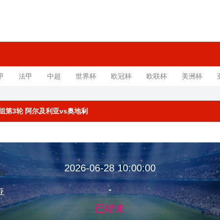
甲
法甲
中超
世界杯
欧冠杯
欧联杯
美洲杯
赛J组第3轮 阿尔及利亚vs奥地利
2026-06-28 10:00:00
-
亚
已结束