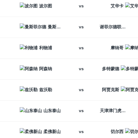
vs
波尔图
艾华卡
vs
曼斯菲尔德
谢菲尔德联
vs
利物浦
摩纳哥
vs
阿森纳
多特蒙德
vs
兹沃勒
阿贾克斯
vs
山东泰山
天津津门虎
vs
柔佛新山
切尔西