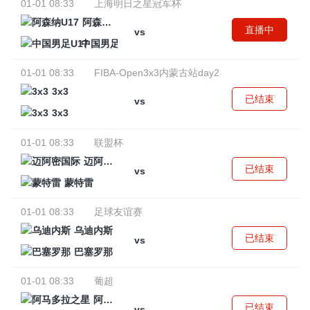
01-01 08:33
上海明日之星冠军杯
阿森纳U17
直播中
vs
中国男足U17
01-01 08:33
FIBA-Open3x3内蒙古站day2
3x3
已结束
vs
3x3
01-01 08:33
联盟杯
迈阿密国际
已结束
vs
蒙特雷
01-01 08:33
足球友谊赛
乌迪内斯
已结束
vs
巴塞罗那
01-01 08:33
葡超
阿马多拉之星
已结束
vs