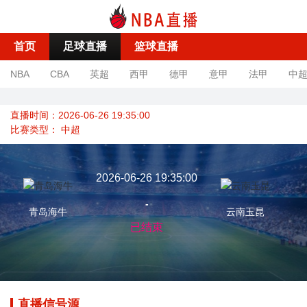
首页
足球直播
篮球直播
NBA
CBA
英超
西甲
德甲
意甲
法甲
中
直播时间：2026-06-26 19:35:00
比赛类型：
中超
2026-06-26 19:35:00
-
青岛海牛
云南玉昆
已结束
直播信号源