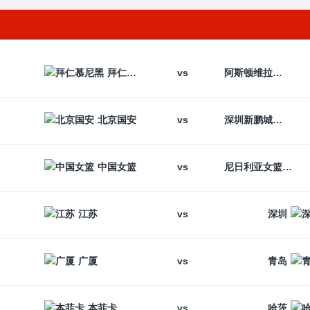
vs
拜仁慕尼黑
阿斯顿维拉
vs
北京国安
深圳新鹏城
vs
中国女篮
尼日利亚女篮
vs
江苏
深圳
vs
广厦
青岛
vs
本菲卡
哈茨