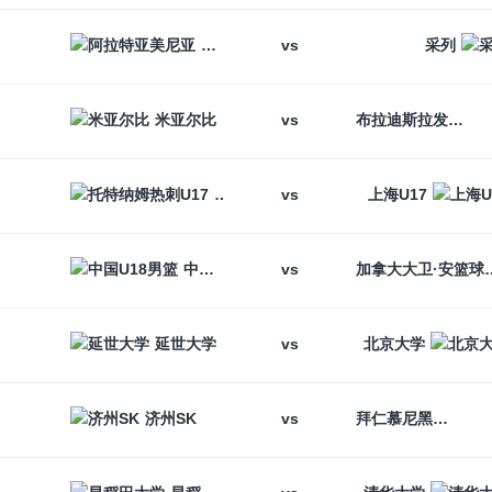
vs
阿拉特亚美尼亚
采列
vs
米亚尔比
布拉迪斯拉发
vs
托特纳姆热刺U17
上海U17
vs
中国U18男篮
加拿大大卫
vs
延世大学
北京大学
vs
济州SK
拜仁慕尼黑