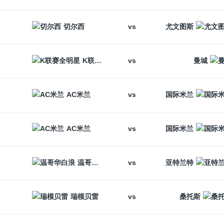
vs
切尔西
尤文图斯
vs
K联赛全明星
曼城
vs
AC米兰
国际米兰
vs
AC米兰
国际米兰
vs
温哥华白浪
亚特兰特
vs
瑞模贝雷
桑托斯