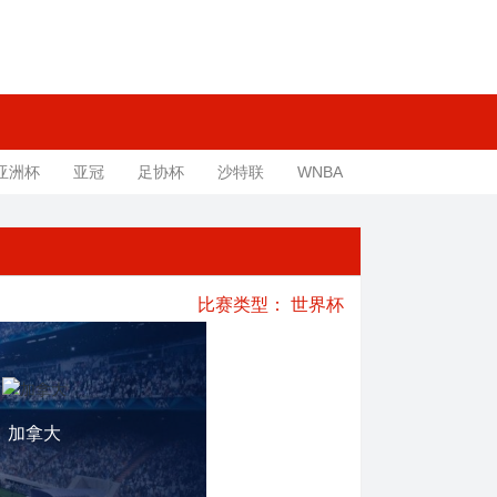
亚洲杯
亚冠
足协杯
沙特联
WNBA
比赛类型：
世界杯
加拿大