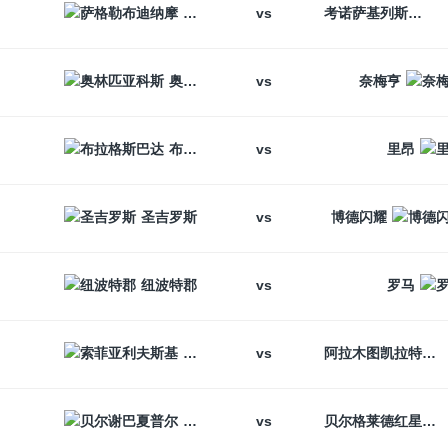
vs
萨格勒布迪纳摩
考诺萨基列斯
vs
奥林匹亚科斯
奈梅亨
vs
布拉格斯巴达
里昂
vs
圣吉罗斯
博德闪耀
vs
纽波特郡
罗马
vs
索菲亚利夫斯基
阿拉木图凯拉特
vs
贝尔谢巴夏普尔
贝尔格莱德红星