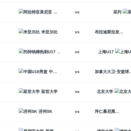
vs
阿拉特亚美尼亚
采列
vs
米亚尔比
布拉迪斯拉发
vs
托特纳姆热刺U17
上海U17
vs
中国U18男篮
加拿大大卫
vs
延世大学
北京大学
vs
济州SK
拜仁慕尼黑