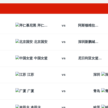
vs
拜仁慕尼黑
阿斯顿维拉
vs
北京国安
深圳新鹏城
vs
中国女篮
尼日利亚女篮
vs
江苏
深圳
vs
广厦
青岛
vs
本菲卡
哈茨