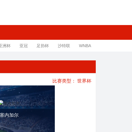
亚洲杯
亚冠
足协杯
沙特联
WNBA
比赛类型：
世界杯
塞内加尔