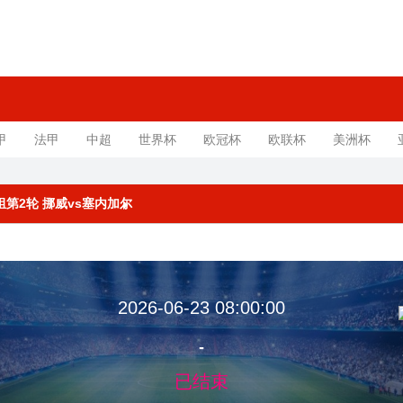
甲
法甲
中超
世界杯
欧冠杯
欧联杯
美洲杯
I组第2轮 挪威vs塞内加尔
2026-06-23 08:00:00
-
已结束