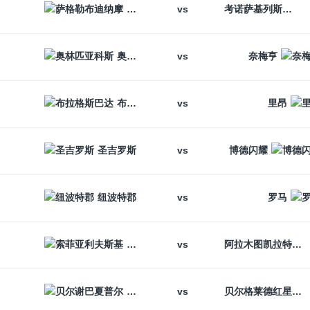
vs
萨格勒布迪纳摩
考诺萨基列斯
vs
奥林匹亚科斯
奈梅亨
vs
布拉格斯巴达
里昂
vs
圣吉罗斯
博德闪耀
vs
纽波特郡
罗马
vs
索菲亚利夫斯基
阿拉木图凯拉特
vs
贝尔谢巴夏普尔
贝尔格莱德红星