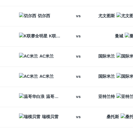
vs
切尔西
尤文图斯
vs
K联赛全明星
曼城
vs
AC米兰
国际米兰
vs
AC米兰
国际米兰
vs
温哥华白浪
亚特兰特
vs
瑞模贝雷
桑托斯