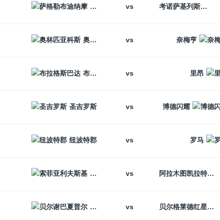
vs
萨格勒布迪纳摩
考诺萨基列斯
vs
奥林匹亚科斯
奈梅亨
vs
布拉格斯巴达
里昂
vs
圣吉罗斯
博德闪耀
vs
纽波特郡
罗马
vs
索菲亚利夫斯基
阿拉木图凯拉特
vs
贝尔谢巴夏普尔
贝尔格莱德红星