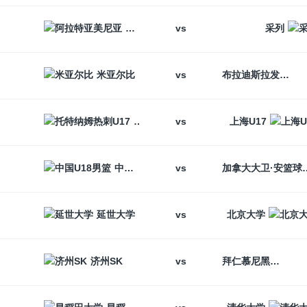
vs
阿拉特亚美尼亚
采列
vs
米亚尔比
布拉迪斯拉发
vs
托特纳姆热刺U17
上海U17
vs
中国U18男篮
加拿大大卫
vs
延世大学
北京大学
vs
济州SK
拜仁慕尼黑