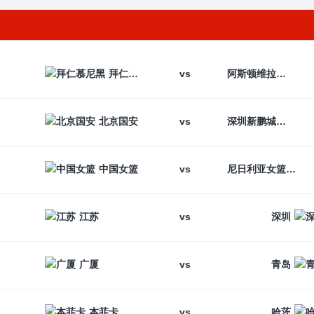
vs
拜仁慕尼黑
阿斯顿维拉
vs
北京国安
深圳新鹏城
vs
中国女篮
尼日利亚女篮
vs
江苏
深圳
vs
广厦
青岛
vs
本菲卡
哈茨