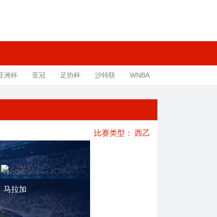
亚洲杯
亚冠
足协杯
沙特联
WNBA
比赛类型：
西乙
马拉加