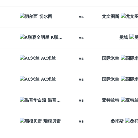
vs
切尔西
尤文图斯
vs
K联赛全明星
曼城
vs
AC米兰
国际米兰
vs
AC米兰
国际米兰
vs
温哥华白浪
亚特兰特
vs
瑞模贝雷
桑托斯