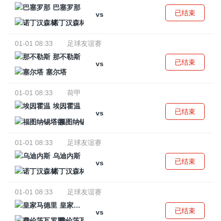
巴塞罗那
已结束
vs
诺丁汉森林
01-01 08:33
足球友谊赛
那不勒斯
已结束
vs
塞尔塔
01-01 08:33
荷甲
埃因霍温
已结束
vs
福图纳锡塔德
01-01 08:33
足球友谊赛
乌迪内斯
已结束
vs
诺丁汉森林
01-01 08:33
足球友谊赛
皇家马德里
已结束
vs
费伦茨瓦罗斯