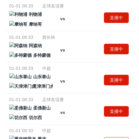
01-01 08:33
足球友谊赛
利物浦
直播中
vs
摩纳哥
01-01 08:33
酋长杯
阿森纳
直播中
vs
多特蒙德
01-01 08:33
中超
山东泰山
直播中
vs
天津津门虎
01-01 08:33
足球友谊赛
柔佛新山
直播中
vs
切尔西
01-01 08:33
中超