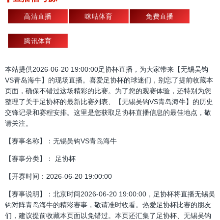
高清直播
咪咕体育
免费直播
腾讯体育
本站提供2026-06-20 19:00:00足协杯直播，为大家带来【无锡吴钩
VS青岛海牛】的现场直播。喜爱足协杯的球迷们，别忘了提前收藏本
页面，确保不错过这场精彩的比赛。为了您的观赛体验，还特别为您
整理了关于足协杯的最新比赛列表、【无锡吴钩VS青岛海牛】的历史
交锋记录和赛程安排。这里是您获取足协杯直播信息的最佳地点，敬
请关注。
【赛事名称】：无锡吴钩VS青岛海牛
【赛事分类】： 足协杯
【开赛时间：2026-06-20 19:00:00
【赛事说明】：北京时间2026-06-20 19:00:00，足协杯将直播无锡吴
钩对阵青岛海牛的精彩赛事，敬请准时收看。热爱足协杯比赛的朋友
们，建议提前收藏本页面以免错过。本页还汇集了足协杯、无锡吴钩