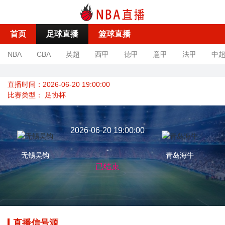
首页
足球直播
篮球直播
NBA
CBA
英超
西甲
德甲
意甲
法甲
中
直播时间：2026-06-20 19:00:00
比赛类型：
足协杯
2026-06-20 19:00:00
-
无锡吴钩
青岛海牛
已结束
直播信号源