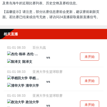
及青岛海牛的近期比赛列表、历史交锋及赛程信息。
【温馨提示】请注意，部分比赛信息赛前会更新，建议赛前刷新页
面。若比赛已结束或信号无效，请访问24直播获取最新直播信号。
相关直播
01-01 08:33
百分大战
杰伦·格林
未开始
vs
陈泽文
01-01 08:33
亚洲大学生篮球联赛
早稻田大学
未开始
vs
清华大学
01-01 08:33
亚洲大学生篮球联赛
政治大学
未开始
vs