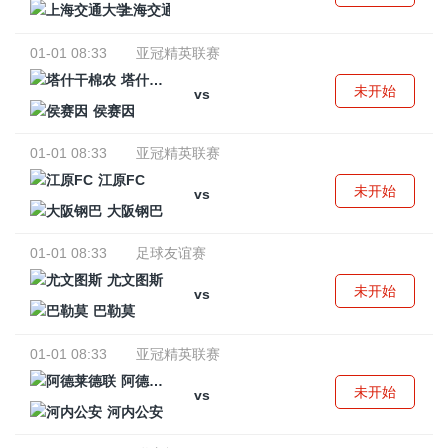
上海交通大学
01-01 08:33
亚冠精英联赛
塔什干棉农
未开始
vs
侯赛因
01-01 08:33
亚冠精英联赛
江原FC
未开始
vs
大阪钢巴
01-01 08:33
足球友谊赛
尤文图斯
未开始
vs
巴勒莫
01-01 08:33
亚冠精英联赛
阿德莱德联
未开始
vs
河内公安