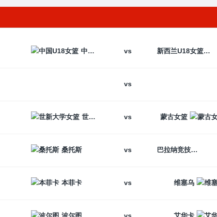
vs
中国U18女篮
新西兰U18女篮
vs
vs
世新大学女篮
蒙古女篮
vs
桑托斯
巴拉纳竞技
vs
本菲卡
维塞乌
vs
波尔图
艾华卡