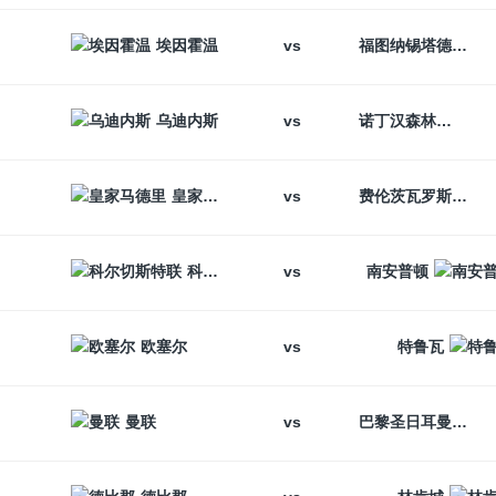
vs
埃因霍温
福图纳锡塔德
vs
乌迪内斯
诺丁汉森林
vs
皇家马德里
费伦茨瓦罗斯
vs
科尔切斯特联
南安普顿
vs
欧塞尔
特鲁瓦
vs
曼联
巴黎圣日耳曼