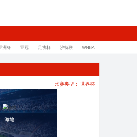
亚洲杯
亚冠
足协杯
沙特联
WNBA
比赛类型：
世界杯
海地