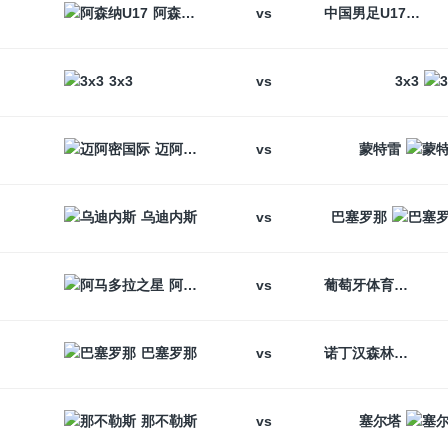
vs
阿森纳U17
中国男足U17
vs
3x3
3x3
vs
迈阿密国际
蒙特雷
vs
乌迪内斯
巴塞罗那
vs
阿马多拉之星
葡萄牙体育
vs
巴塞罗那
诺丁汉森林
vs
那不勒斯
塞尔塔