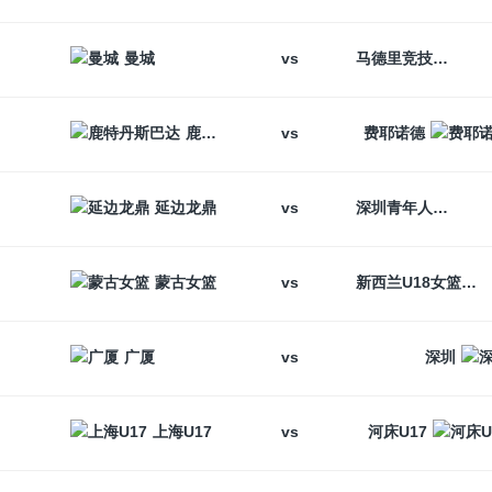
vs
曼城
马德里竞技
vs
鹿特丹斯巴达
费耶诺德
vs
延边龙鼎
深圳青年人
vs
蒙古女篮
新西兰U18女篮
vs
广厦
深圳
vs
上海U17
河床U17