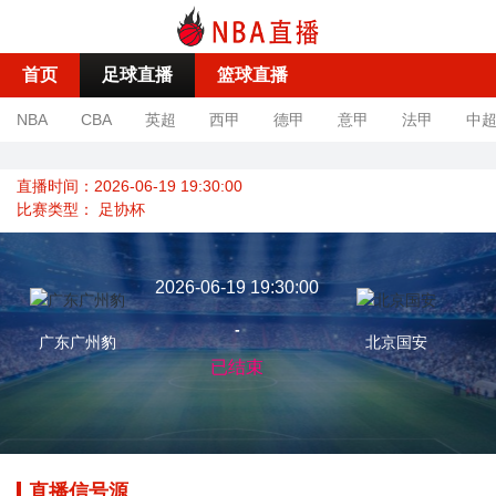
首页
足球直播
篮球直播
NBA
CBA
英超
西甲
德甲
意甲
法甲
中
直播时间：2026-06-19 19:30:00
比赛类型：
足协杯
2026-06-19 19:30:00
-
广东广州豹
北京国安
已结束
直播信号源